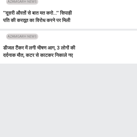
बयान
AZAMGARH NEWS
''दूसरी औरतों से बात मत करो...'' सिपाही
पति की करतूत का विरोध करने पर मिली
जान से मारने की धमकी, परिवार पर FIR
दर्ज
AZAMGARH NEWS
डीजल टैंकर में लगी भीषण आग, 3 लोगों की
दर्दनाक मौत, कटर से काटकर निकाले गए
शव; मची अफरा-तफरी