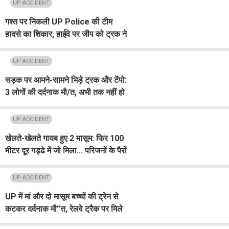
UP ACCIDENT
गश्त पर निकली UP Police की टीम
हादसे का शिकार, हाईवे पर जीप को ट्रक ने
मारी टक्कर, दोनों वाहन खाई में गिरे; 2
जवान जख्मी
UP ACCIDENT
सड़क पर आमने-सामने भिड़े ट्रक और टेंपो:
3 लोगों की दर्दनाक मौ/त, अभी तक नहीं हो
सकी मृतकों की शिनाख्त
UP ACCIDENT
खेलते-खेलते गायब हुए 2 मासूम: फिर 100
मीटर दूर गड्ढे में जो मिला... परिजनों के पैरों
तले खिसकी जमीन
UP ACCIDENT
UP में मां और दो मासूम बच्चों की ट्रेन से
कटकर दर्दनाक मौ''त, रेलवे ट्रैक पर मिले
श/व, Su!c!de या हादसा की गुत्थी में