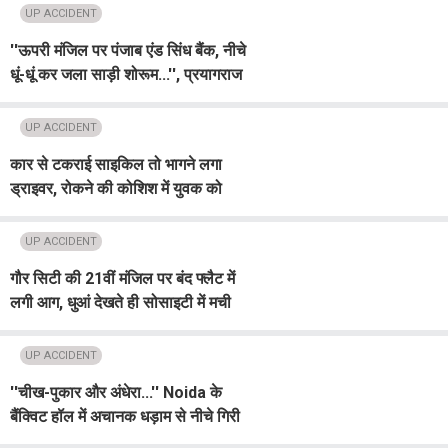
उलझी पुलिस
UP ACCIDENT
''ऊपरी मंजिल पर पंजाब एंड सिंध बैंक, नीचे
धूं-धूं कर जला साड़ी शोरूम...'', प्रयागराज
के पॉश इलाके में आग से हड़कंप
UP ACCIDENT
कार से टकराई साइकिल तो भागने लगा
ड्राइवर, रोकने की कोशिश में युवक को
500 मीटर तक घसीटा... Viral Video से
मची सनसनी
UP ACCIDENT
गौर सिटी की 21वीं मंजिल पर बंद फ्लैट में
लगी आग, धुआं देखते ही सोसाइटी में मची
चीख-पुकार... जानिए कैसे बची सैकड़ों जानें
UP ACCIDENT
''चीख-पुकार और अंधेरा...'' Noida के
बैंक्विट हॉल में अचानक धड़ाम से नीचे गिरी
लिफ्ट, VIP कार्यक्रम के बाद मचा हड़कंप