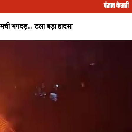
मची भगदड़... टला बड़ा हादसा