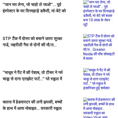
''जान मत लेना, जो चाहो ले जाओ''... पूर्व
इंस्पेक्टर के घर दिनदहाड़े डकैती, मां-बेटे को
बंधक बना 10 लाख के जेवर लूटे
STP टैंक में दोस्त को बचाने उतरा सुरक्षा
गार्ड, जहरीली गैस से दोनों की मौ/त...
Greater Noida की पॉश सोसाइटी में
मातम
''मासूम ने पैंट में की पेशाब, तो टीचर ने गर्म
चाकू से दागा प्राइवेट पार्ट...'' प्ले स्कूल में
इंसानियत हुई शर्मसार
क्लास में हेडमास्टर की लगी झपकी, बच्चों
के हाथ में आया मोबाइल... सरकारी स्कूल
का Video Viral, मचा हड़कंप